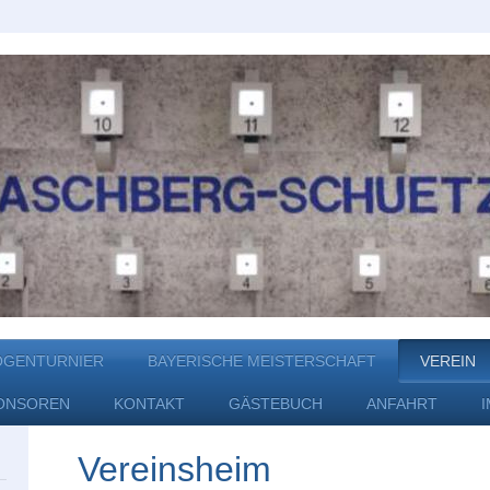
OGENTURNIER
BAYERISCHE MEISTERSCHAFT
VEREIN
ONSOREN
KONTAKT
GÄSTEBUCH
ANFAHRT
Vereinsheim