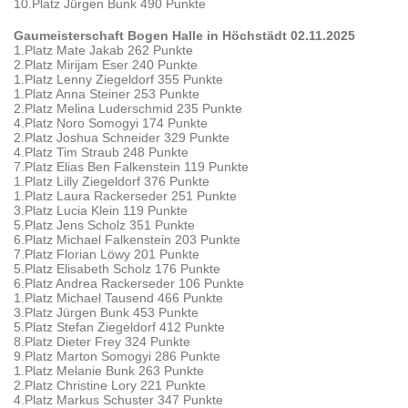
10.Platz Jürgen Bunk 490 Punkte
Gaumeisterschaft Bogen Halle in Höchstädt 02.11.2025
1.Platz Mate Jakab 262 Punkte
2.Platz Mirijam Eser 240 Punkte
1.Platz Lenny Ziegeldorf 355 Punkte
1.Platz Anna Steiner 253 Punkte
2.Platz Melina Luderschmid 235 Punkte
4.Platz Noro Somogyi 174 Punkte
2.Platz Joshua Schneider 329 Punkte
4.Platz Tim Straub 248 Punkte
7.Platz Elias Ben Falkenstein 119 Punkte
1.Platz Lilly Ziegeldorf 376 Punkte
1.Platz Laura Rackerseder 251 Punkte
3.Platz Lucia Klein 119 Punkte
5.Platz Jens Scholz 351 Punkte
6.Platz Michael Falkenstein 203 Punkte
7.Platz Florian Löwy 201 Punkte
5.Platz Elisabeth Scholz 176 Punkte
6.Platz Andrea Rackerseder 106 Punkte
1.Platz Michael Tausend 466 Punkte
3.Platz Jürgen Bunk 453 Punkte
5.Platz Stefan Ziegeldorf 412 Punkte
8.Platz Dieter Frey 324 Punkte
9.Platz Marton Somogyi 286 Punkte
1.Platz Melanie Bunk 263 Punkte
2.Platz Christine Lory 221 Punkte
4.Platz Markus Schuster 347 Punkte