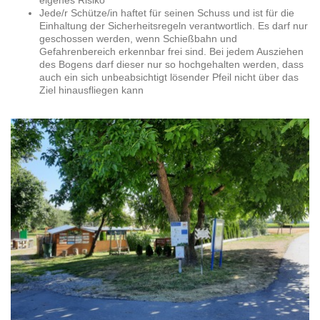
Jede/r Schütze/in haftet für seinen Schuss und ist für die
Einhaltung der Sicherheitsregeln verantwortlich. Es darf nur
geschossen werden, wenn Schießbahn und
Gefahrenbereich erkennbar frei sind. Bei jedem Ausziehen
des Bogens darf dieser nur so hochgehalten werden, dass
auch ein sich unbeabsichtigt lösender Pfeil nicht über das
Ziel hinausfliegen kann