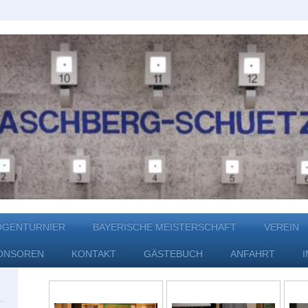
OGENTURNIER
BAYERISCHE MEISTERSCHAFT
VEREIN
ONSOREN
KONTAKT
GÄSTEBUCH
ANFAHRT